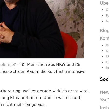
Übe
Ü
R
N
Blo
Kon
K
D
F
D
In
kelenz
– für Menschen aus NRW und für
I
neuem
sprachigen Raum, die kurzfristig intensive
Fenster
Soc
öffnen
beratung, weil es gerade wirklich ernst wird.
New
nnung ist dauerhaft da. Und so wie es läuft,
You
h nicht mehr lange aus.
Ins