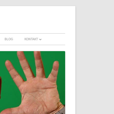
BLOG
KONTAKT
KONTAKT
FAHRUNGEN UND
DOWNLOADS
FAQ
DATENSCHUTZ
IMPRESSUM