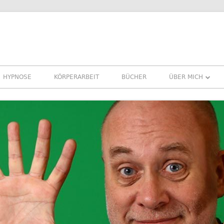
HYPNOSE
KÖRPERARBEIT
BÜCHER
ÜBER MICH
ÜBER MICH
REFERENZEN ER
PRESSE
NEWSLETTER