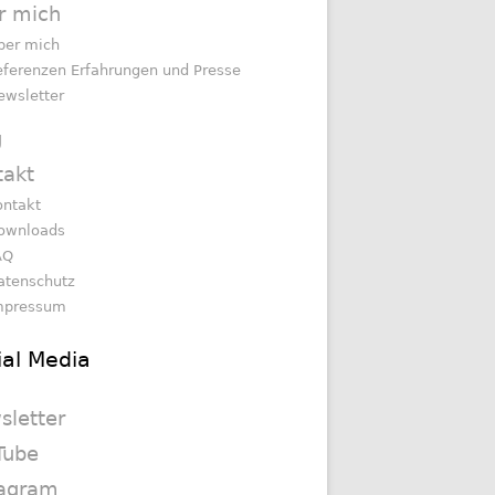
r mich
ber mich
eferenzen Erfahrungen und Presse
ewsletter
g
takt
ontakt
ownloads
AQ
atenschutz
mpressum
ial Media
sletter
Tube
tagram