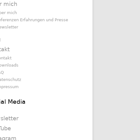
r mich
ber mich
eferenzen Erfahrungen und Presse
ewsletter
g
takt
ontakt
ownloads
AQ
atenschutz
mpressum
ial Media
sletter
Tube
tagram