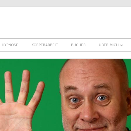
HYPNOSE
KÖRPERARBEIT
BÜCHER
ÜBER MICH
ÜBER MICH
REFERENZEN ER
PRESSE
NEWSLETTER