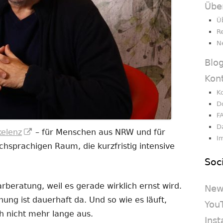
Übe
Ü
R
N
Blo
Kon
K
D
F
D
In
kelenz
– für Menschen aus NRW und für
I
neuem
sprachigen Raum, die kurzfristig intensive
Fenster
Soc
öffnen
beratung, weil es gerade wirklich ernst wird.
New
nnung ist dauerhaft da. Und so wie es läuft,
You
h nicht mehr lange aus.
Ins