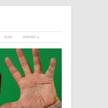
BLOG
KONTAKT
KONTAKT
FAHRUNGEN UND
DOWNLOADS
FAQ
DATENSCHUTZ
IMPRESSUM