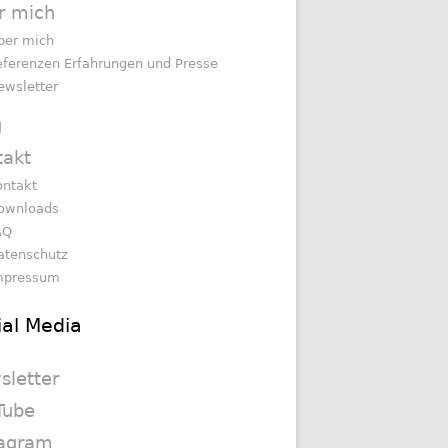
r mich
ber mich
eferenzen Erfahrungen und Presse
ewsletter
g
takt
ontakt
ownloads
AQ
atenschutz
mpressum
ial Media
sletter
Tube
tagram