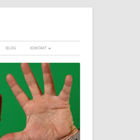
BLOG
KONTAKT
KONTAKT
FAHRUNGEN UND
DOWNLOADS
FAQ
DATENSCHUTZ
IMPRESSUM