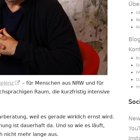
Übe
Ü
R
N
Blo
Kon
K
D
F
D
In
kelenz
– für Menschen aus NRW und für
I
neuem
sprachigen Raum, die kurzfristig intensive
Fenster
Soc
öffnen
beratung, weil es gerade wirklich ernst wird.
New
nnung ist dauerhaft da. Und so wie es läuft,
You
h nicht mehr lange aus.
Ins