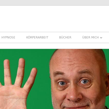
HYPNOSE
KÖRPERARBEIT
BÜCHER
ÜBER MICH
ÜBER MICH
REFERENZEN ER
PRESSE
NEWSLETTER