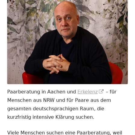
In
Paarberatung in Aachen und
Erkelenz
– für
neuem
Menschen aus NRW und für Paare aus dem
Fenster
gesamten deutschsprachigen Raum, die
öffnen
kurzfristig intensive Klärung suchen.
Viele Menschen suchen eine Paarberatung, weil