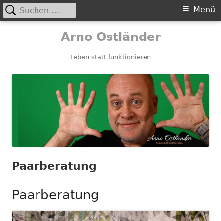
Suchen
Primäres
Menü
nach:
Menü
Springe
Arno Ostländer
zum
Inhalt
Leben statt funktionieren
Paarberatung
Paarberatung