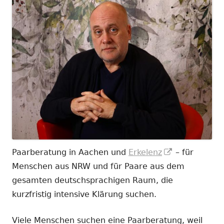
In
Paarberatung in Aachen und
Erkelenz
– für
neuem
Menschen aus NRW und für Paare aus dem
Fenster
gesamten deutschsprachigen Raum, die
öffnen
kurzfristig intensive Klärung suchen.
Viele Menschen suchen eine Paarberatung, weil