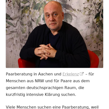
In
Paarberatung in Aachen und
Erkelenz
– für
neuem
Menschen aus NRW und für Paare aus dem
Fenster
gesamten deutschsprachigen Raum, die
öffnen
kurzfristig intensive Klärung suchen.
Viele Menschen suchen eine Paarberatung, weil