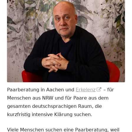
In
Paarberatung in Aachen und
Erkelenz
– für
neuem
Menschen aus NRW und für Paare aus dem
Fenster
gesamten deutschsprachigen Raum, die
öffnen
kurzfristig intensive Klärung suchen.
Viele Menschen suchen eine Paarberatung, weil