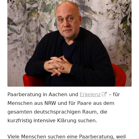
In
Paarberatung in Aachen und
Erkelenz
– für
neuem
Menschen aus NRW und für Paare aus dem
Fenster
gesamten deutschsprachigen Raum, die
öffnen
kurzfristig intensive Klärung suchen.
Viele Menschen suchen eine Paarberatung, weil