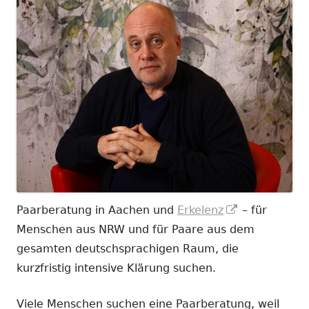
In
Paarberatung in Aachen und
Erkelenz
– für
neuem
Menschen aus NRW und für Paare aus dem
Fenster
gesamten deutschsprachigen Raum, die
öffnen
kurzfristig intensive Klärung suchen.
Viele Menschen suchen eine Paarberatung, weil