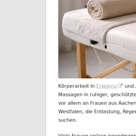
In
Körperarbeit in
Erkelenz
und 
neu
Massagen in ruhiger, geschützt
Fenst
vor allem an Frauen aus Aachen
öffne
Westfalen, die Entlastung, Rege
suchen.
Viele Frauen spüren irgendwann,