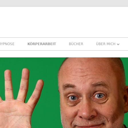
HYPNOSE
KÖRPERARBEIT
BÜCHER
ÜBER MICH
ÜBER MICH
REFERENZEN ER
PRESSE
NEWSLETTER