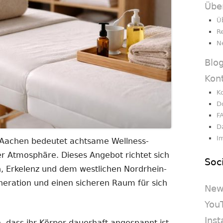
Übe
Ü
R
N
Blo
Kon
K
D
F
D
I
Aachen bedeutet achtsame Wellness-
em
er Atmosphäre. Dieses Angebot richtet sich
Soc
er
, Erkelenz und dem westlichen Nordrhein-
n
neration und einen sicheren Raum für sich
New
You
Ins
 dass ihr Körper dauerhaft angespannt ist.