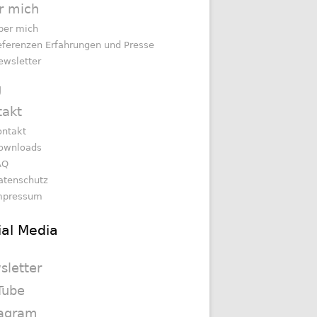
r mich
ber mich
eferenzen Erfahrungen und Presse
ewsletter
g
takt
ontakt
ownloads
AQ
atenschutz
mpressum
ial Media
sletter
Tube
tagram