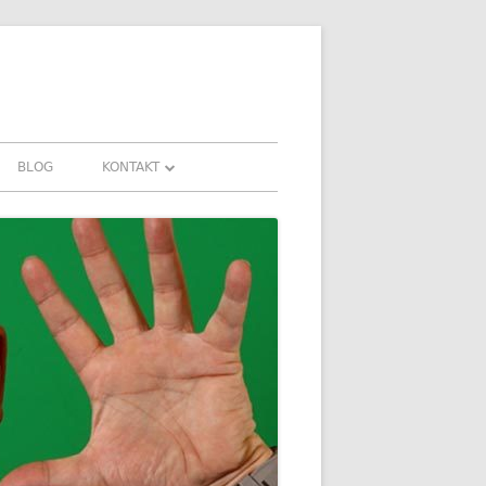
BLOG
KONTAKT
KONTAKT
FAHRUNGEN UND
DOWNLOADS
FAQ
DATENSCHUTZ
IMPRESSUM