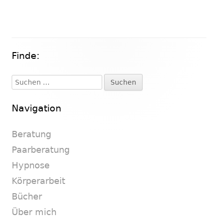
Finde:
Haupt-
Seitenleiste
Suchen
nach:
Navigation
Beratung
Paarberatung
Hypnose
Körperarbeit
Bücher
Über mich