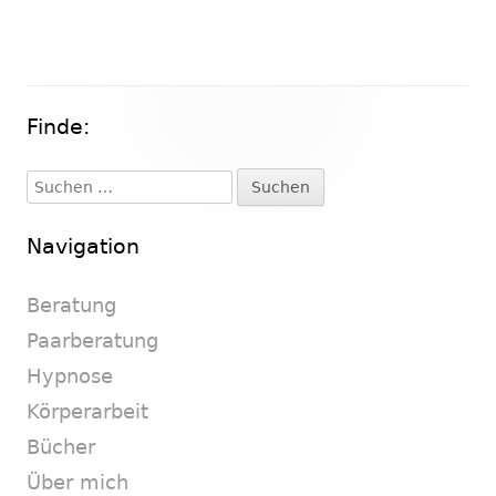
Finde:
Haupt-
Seitenleiste
Suchen
nach:
Navigation
Beratung
Paarberatung
Hypnose
Körperarbeit
Bücher
Über mich