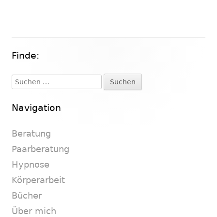
Finde:
Haupt-
Seitenleiste
Suchen
nach:
Navigation
Beratung
Paarberatung
Hypnose
Körperarbeit
Bücher
Über mich