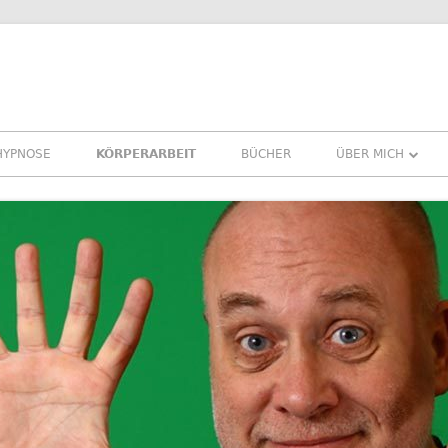
HYPNOSE
KÖRPERARBEIT
BÜCHER
ÜBER MICH
ÜBER MICH
REFERENZEN ER
PRESSE
NEWSLETTER