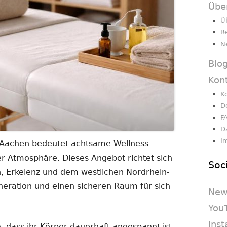
Übe
Ü
R
N
Blo
Kon
K
D
F
D
I
Aachen bedeutet achtsame Wellness-
em
er Atmosphäre. Dieses Angebot richtet sich
Soc
er
, Erkelenz und dem westlichen Nordrhein-
n
neration und einen sicheren Raum für sich
New
You
Ins
 dass ihr Körper dauerhaft angespannt ist.