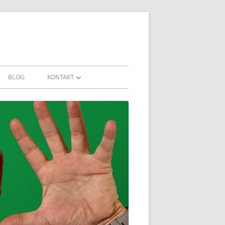
BLOG
KONTAKT
KONTAKT
FAHRUNGEN UND
DOWNLOADS
FAQ
DATENSCHUTZ
IMPRESSUM