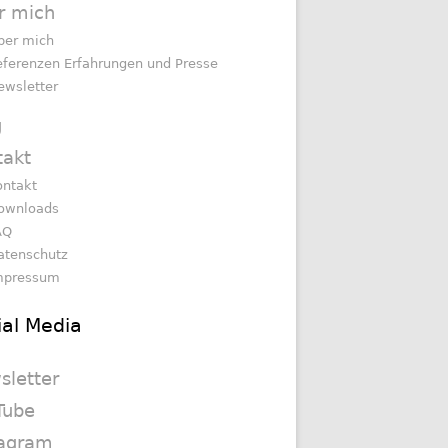
r mich
ber mich
eferenzen Erfahrungen und Presse
ewsletter
g
takt
ontakt
ownloads
AQ
atenschutz
mpressum
ial Media
sletter
Tube
tagram