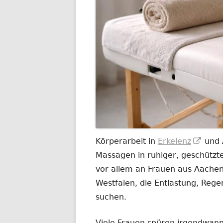
In
Körperarbeit in
Erkelenz
und 
neu
Massagen in ruhiger, geschützt
Fenst
vor allem an Frauen aus Aachen
öffne
Westfalen, die Entlastung, Rege
suchen.
Viele Frauen spüren irgendwann,