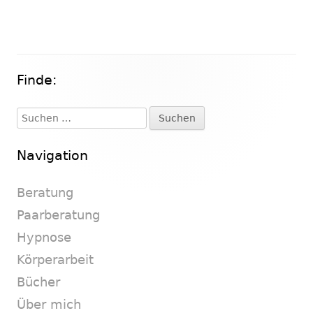
Finde:
Haupt-
Seitenleiste
Suchen
nach:
Navigation
Beratung
Paarberatung
Hypnose
Körperarbeit
Bücher
Über mich