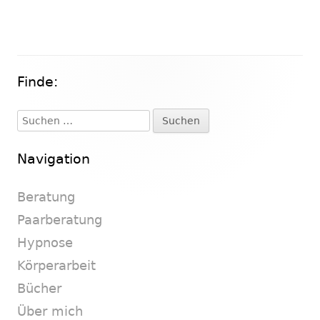
Finde:
Haupt-
Seitenleiste
Suchen
nach:
Navigation
Beratung
Paarberatung
Hypnose
Körperarbeit
Bücher
Über mich