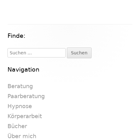
Finde:
Haupt-
Seitenleiste
Suchen
nach:
Navigation
Beratung
Paarberatung
Hypnose
Körperarbeit
Bücher
Über mich