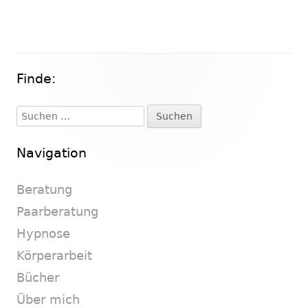
Finde:
Haupt-
Seitenleiste
Suchen
nach:
Navigation
Beratung
Paarberatung
Hypnose
Körperarbeit
Bücher
Über mich