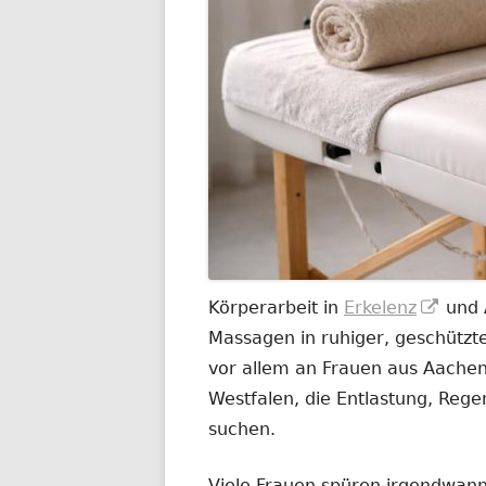
In
Körperarbeit in
Erkelenz
und 
neu
Massagen in ruhiger, geschützt
Fenst
vor allem an Frauen aus Aachen
öffne
Westfalen, die Entlastung, Rege
suchen.
Viele Frauen spüren irgendwann,