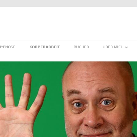
HYPNOSE
KÖRPERARBEIT
BÜCHER
ÜBER MICH
ÜBER MICH
REFERENZEN ER
PRESSE
NEWSLETTER