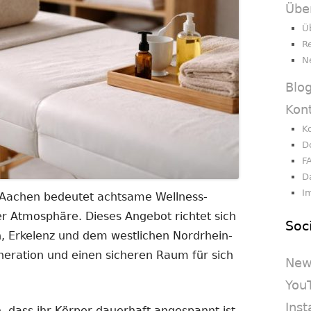
Übe
Ü
R
N
Blo
Kon
K
D
F
D
I
Aachen bedeutet achtsame Wellness-
em
er Atmosphäre. Dieses Angebot richtet sich
Soc
er
, Erkelenz und dem westlichen Nordrhein-
n
neration und einen sicheren Raum für sich
New
You
Ins
 dass ihr Körper dauerhaft angespannt ist.