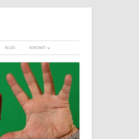
BLOG
KONTAKT
KONTAKT
FAHRUNGEN UND
DOWNLOADS
FAQ
DATENSCHUTZ
IMPRESSUM