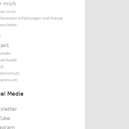
r mich
ber mich
eferenzen Erfahrungen und Presse
ewsletter
g
takt
ontakt
ownloads
AQ
atenschutz
mpressum
ial Media
sletter
Tube
tagram