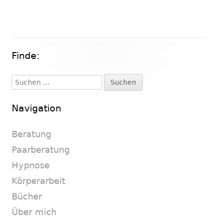
Finde:
Haupt-
Seitenleiste
Suchen
nach:
Navigation
Beratung
Paarberatung
Hypnose
Körperarbeit
Bücher
Über mich