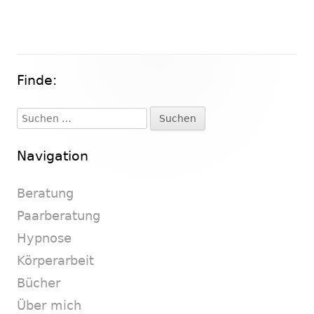
Finde:
Haupt-
Seitenleiste
Suchen
nach:
Navigation
Beratung
Paarberatung
Hypnose
Körperarbeit
Bücher
Über mich