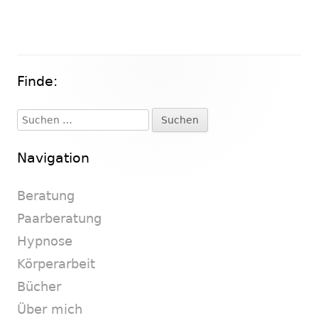
Finde:
Haupt-
Seitenleiste
Suchen
nach:
Navigation
Beratung
Paarberatung
Hypnose
Körperarbeit
Bücher
Über mich