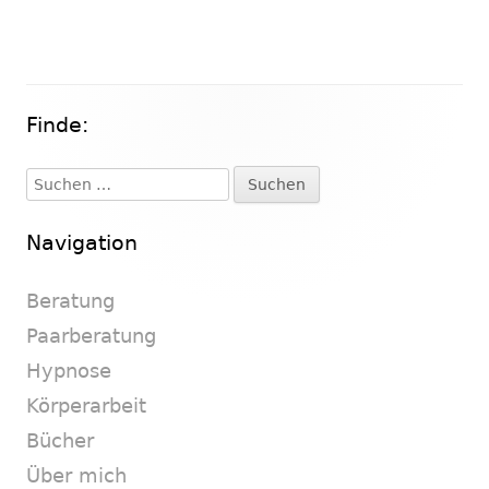
Finde:
Haupt-
Seitenleiste
Suchen
nach:
Navigation
Beratung
Paarberatung
Hypnose
Körperarbeit
Bücher
Über mich