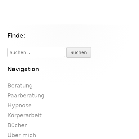
Finde:
Haupt-
Seitenleiste
Suchen
nach:
Navigation
Beratung
Paarberatung
Hypnose
Körperarbeit
Bücher
Über mich