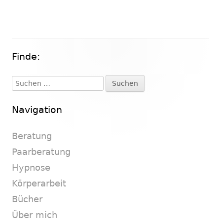
Finde:
Haupt-
Seitenleiste
Suchen
nach:
Navigation
Beratung
Paarberatung
Hypnose
Körperarbeit
Bücher
Über mich