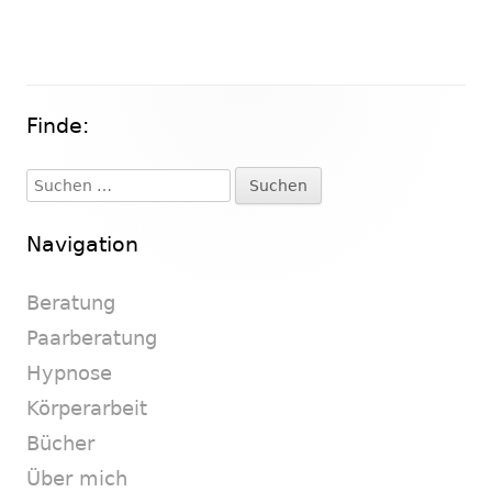
Finde:
Haupt-
Seitenleiste
Suchen
nach:
Navigation
Beratung
Paarberatung
Hypnose
Körperarbeit
Bücher
Über mich