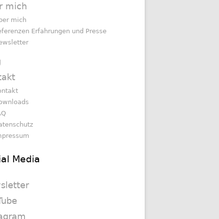
r mich
ber mich
eferenzen Erfahrungen und Presse
ewsletter
g
takt
ontakt
ownloads
AQ
atenschutz
mpressum
ial Media
sletter
Tube
tagram