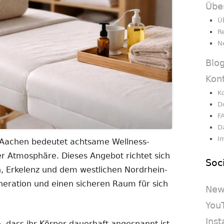
Übe
Ü
R
N
Blo
Kon
K
D
F
D
I
Aachen bedeutet achtsame Wellness-
em
er Atmosphäre. Dieses Angebot richtet sich
Soc
er
, Erkelenz und dem westlichen Nordrhein-
n
neration und einen sicheren Raum für sich
New
You
Ins
 dass ihr Körper dauerhaft angespannt ist.