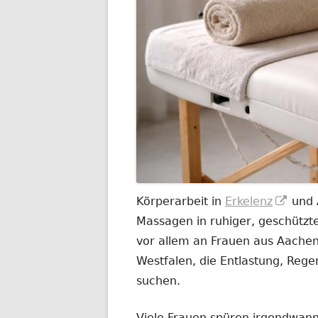
In
Körperarbeit in
Erkelenz
und 
neu
Massagen in ruhiger, geschützt
Fenst
vor allem an Frauen aus Aachen
öffne
Westfalen, die Entlastung, Rege
suchen.
Viele Frauen spüren irgendwann,