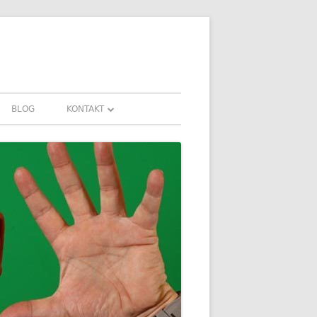
BLOG
KONTAKT
KONTAKT
FAHRUNGEN UND
DOWNLOADS
FAQ
DATENSCHUTZ
IMPRESSUM