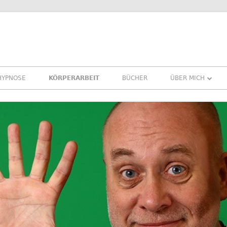
HYPNOSE
KÖRPERARBEIT
BÜCHER
ÜBER MICH
ÜBER MICH
REFERENZEN ER
PRESSE
NEWSLETTER