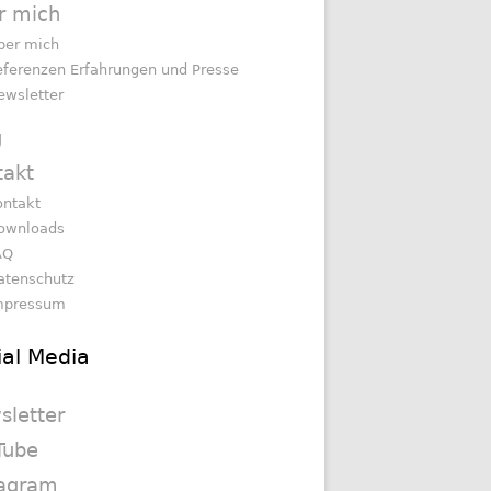
r mich
ber mich
eferenzen Erfahrungen und Presse
ewsletter
g
takt
ontakt
ownloads
AQ
atenschutz
mpressum
ial Media
sletter
Tube
tagram