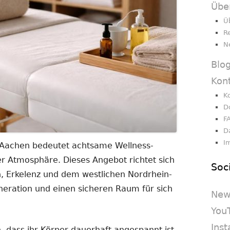
Übe
Ü
R
N
Blo
Kon
K
D
F
D
I
Aachen bedeutet achtsame Wellness-
em
er Atmosphäre. Dieses Angebot richtet sich
Soc
er
, Erkelenz und dem westlichen Nordrhein-
n
neration und einen sicheren Raum für sich
New
You
Ins
 dass ihr Körper dauerhaft angespannt ist.