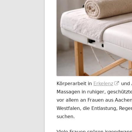
In
Körperarbeit in
Erkelenz
und 
neu
Massagen in ruhiger, geschützt
Fenst
vor allem an Frauen aus Aachen
öffne
Westfalen, die Entlastung, Rege
suchen.
Viele Frauen spüren irgendwann,