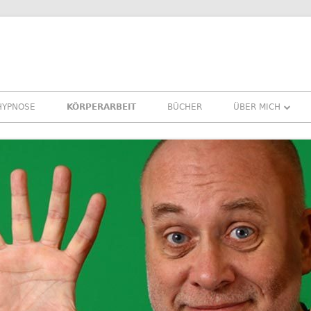
HYPNOSE
KÖRPERARBEIT
BÜCHER
ÜBER MICH
ÜBER MICH
REFERENZEN ER
PRESSE
NEWSLETTER