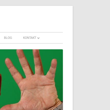
BLOG
KONTAKT
KONTAKT
FAHRUNGEN UND
DOWNLOADS
FAQ
DATENSCHUTZ
IMPRESSUM