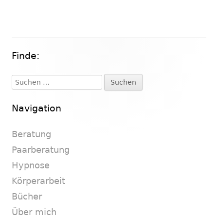
Finde:
Haupt-
Seitenleiste
Suchen
nach:
Navigation
Beratung
Paarberatung
Hypnose
Körperarbeit
Bücher
Über mich