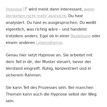
In
Hypnose
wird meist dann interessant,
wenn
neuem
Verstehen nicht mehr ausreicht
. Du hast
Fenster
analysiert. Du hast es ausgesprochen. Du weißt
öffnen
eigentlich, was richtig wäre – und handelst
trotzdem anders. Egal ob in einer
Beziehung
oder
einem anderen
Lebensthema
.
Genau hier setzt Hypnose an. Sie arbeitet mit
dem Teil in dir, der Muster steuert, bevor der
Verstand eingreift. Ruhig, konzentriert und in
sicherem Rahmen.
Sie kann Teil des Prozesses sein. Bei manchen
Themen kann auch die Hypnose selbst der Weg
sein.