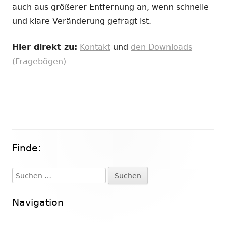
auch aus größerer Entfernung an, wenn schnelle
und klare Veränderung gefragt ist.
Hier direkt zu:
Kontakt
und
den Downloads
(Fragebögen)
Finde:
Haupt-
Seitenleiste
Suchen
nach:
Navigation