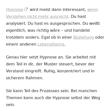
In
Hypnose
wird meist dann interessant,
wenn
neuem
Verstehen nicht mehr ausreicht
. Du hast
Fenster
analysiert. Du hast es ausgesprochen. Du weißt
öffnen
eigentlich, was richtig wäre – und handelst
trotzdem anders. Egal ob in einer
Beziehung
oder
einem anderen
Lebensthema
.
Genau hier setzt Hypnose an. Sie arbeitet mit
dem Teil in dir, der Muster steuert, bevor der
Verstand eingreift. Ruhig, konzentriert und in
sicherem Rahmen.
Sie kann Teil des Prozesses sein. Bei manchen
Themen kann auch die Hypnose selbst der Weg
sein.