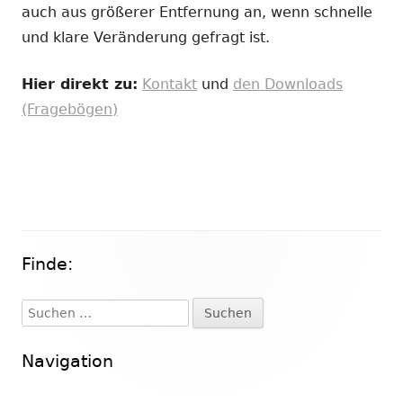
auch aus größerer Entfernung an, wenn schnelle
und klare Veränderung gefragt ist.
Hier direkt zu:
Kontakt
und
den Downloads
(Fragebögen)
Finde:
Haupt-
Seitenleiste
Suchen
nach:
Navigation