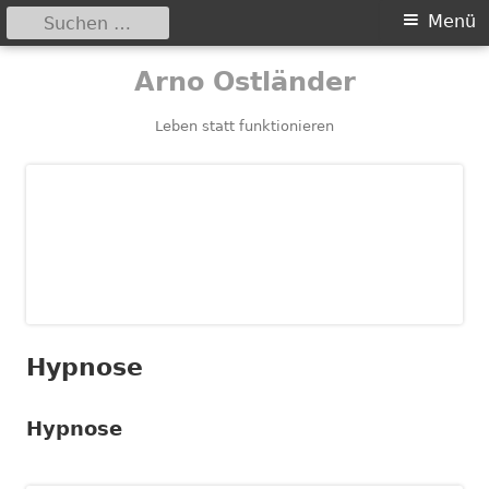
Suchen
Primäres
Menü
nach:
Menü
Springe
Arno Ostländer
zum
Inhalt
Leben statt funktionieren
Hypnose
Hypnose