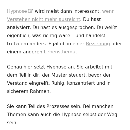
In
Hypnose
wird meist dann interessant,
wenn
neuem
Verstehen nicht mehr ausreicht
. Du hast
Fenster
analysiert. Du hast es ausgesprochen. Du weißt
öffnen
eigentlich, was richtig wäre – und handelst
trotzdem anders. Egal ob in einer
Beziehung
oder
einem anderen
Lebensthema
.
Genau hier setzt Hypnose an. Sie arbeitet mit
dem Teil in dir, der Muster steuert, bevor der
Verstand eingreift. Ruhig, konzentriert und in
sicherem Rahmen.
Sie kann Teil des Prozesses sein. Bei manchen
Themen kann auch die Hypnose selbst der Weg
sein.