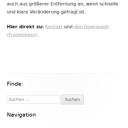
auch aus größerer Entfernung an, wenn schnelle
und klare Veränderung gefragt ist.
Hier direkt zu:
Kontakt
und
den Downloads
(Fragebögen)
Finde:
Haupt-
Seitenleiste
Suchen
nach:
Navigation