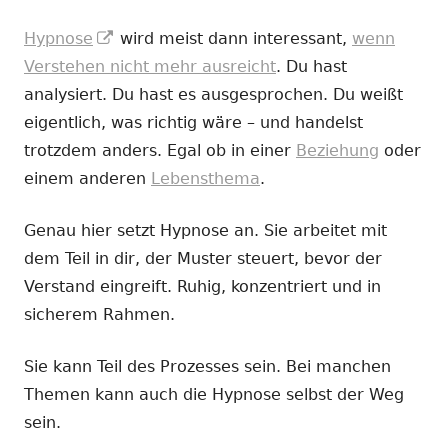
In
Hypnose
wird meist dann interessant,
wenn
neuem
Verstehen nicht mehr ausreicht
. Du hast
Fenster
analysiert. Du hast es ausgesprochen. Du weißt
öffnen
eigentlich, was richtig wäre – und handelst
trotzdem anders. Egal ob in einer
Beziehung
oder
einem anderen
Lebensthema
.
Genau hier setzt Hypnose an. Sie arbeitet mit
dem Teil in dir, der Muster steuert, bevor der
Verstand eingreift. Ruhig, konzentriert und in
sicherem Rahmen.
Sie kann Teil des Prozesses sein. Bei manchen
Themen kann auch die Hypnose selbst der Weg
sein.