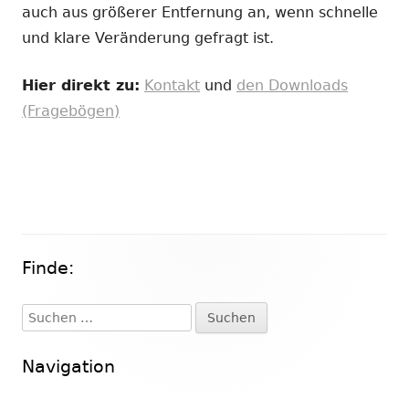
auch aus größerer Entfernung an, wenn schnelle
und klare Veränderung gefragt ist.
Hier direkt zu:
Kontakt
und
den Downloads
(Fragebögen)
Finde:
Haupt-
Seitenleiste
Suchen
nach:
Navigation