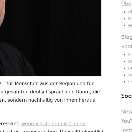
Übe
Ü
R
N
Blo
Kon
K
D
F
D
I
 – für Menschen aus der Region und für
dem gesamten deutschsprachigen Raum, die
Soc
en, sondern nachhaltig von innen heraus
New
You
eressant,
wenn Verstehen nicht mehr
Ins
Du hast es ausgesprochen. Du weißt eigentlich,