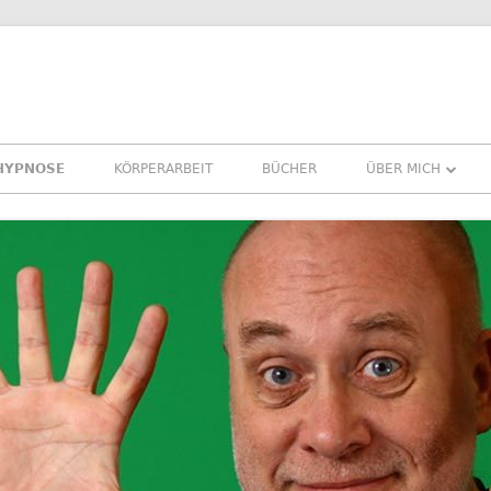
HYPNOSE
KÖRPERARBEIT
BÜCHER
ÜBER MICH
ÜBER MICH
REFERENZEN ERF
PRESSE
NEWSLETTER