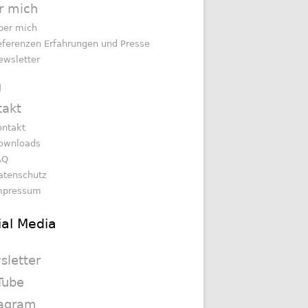
r mich
ber mich
eferenzen Erfahrungen und Presse
ewsletter
g
takt
ontakt
ownloads
AQ
atenschutz
mpressum
ial Media
sletter
Tube
tagram