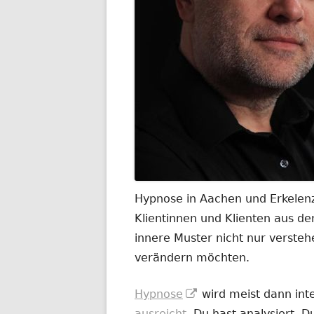
Hypnose in Aachen und Erkelenz
Klientinnen und Klienten aus 
innere Muster nicht nur versteh
verändern möchten.
In
Hypnose
wird meist dann int
neuem
ausreicht
. Du hast analysiert. 