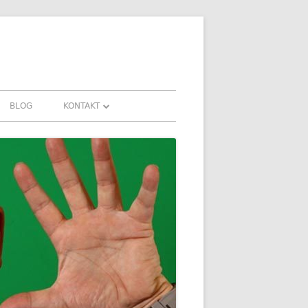
BLOG
KONTAKT
KONTAKT
AHRUNGEN UND
DOWNLOADS
FAQ
DATENSCHUTZ
IMPRESSUM