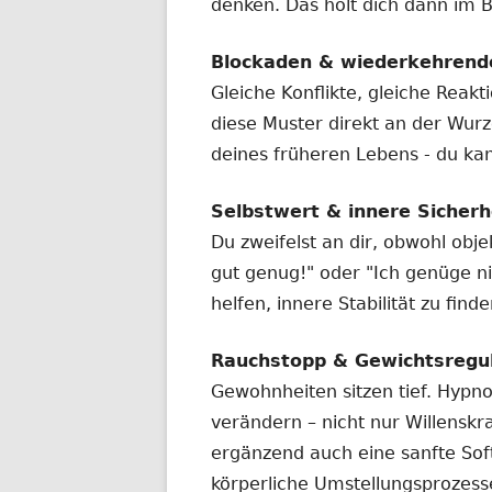
denken. Das holt dich dann im B
Blockaden & wiederkehrend
Gleiche Konflikte, gleiche Reakt
diese Muster direkt an der Wurze
deines früheren Lebens - du ka
Selbstwert & innere Sicherh
Du zweifelst an dir, obwohl objek
gut genug!" oder "Ich genüge ni
helfen, innere Stabilität zu fin
Rauchstopp & Gewichtsregul
Gewohnheiten sitzen tief. Hypn
verändern – nicht nur Willenskr
ergänzend auch eine sanfte So
körperliche Umstellungsprozess