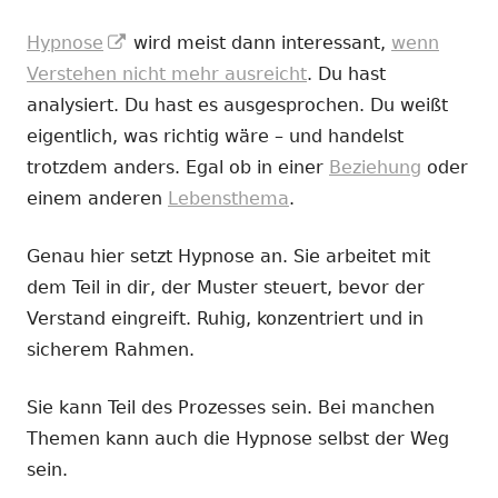
In
Hypnose
wird meist dann interessant,
wenn
neuem
Verstehen nicht mehr ausreicht
. Du hast
Fenster
analysiert. Du hast es ausgesprochen. Du weißt
öffnen
eigentlich, was richtig wäre – und handelst
trotzdem anders. Egal ob in einer
Beziehung
oder
einem anderen
Lebensthema
.
Genau hier setzt Hypnose an. Sie arbeitet mit
dem Teil in dir, der Muster steuert, bevor der
Verstand eingreift. Ruhig, konzentriert und in
sicherem Rahmen.
Sie kann Teil des Prozesses sein. Bei manchen
Themen kann auch die Hypnose selbst der Weg
sein.