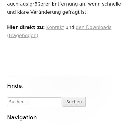
auch aus größerer Entfernung an, wenn schnelle
und klare Veränderung gefragt ist.
Hier direkt zu:
Kontakt
und
den Downloads
(Fragebögen)
Finde:
Haupt-
Seitenleiste
Suchen
nach:
Navigation