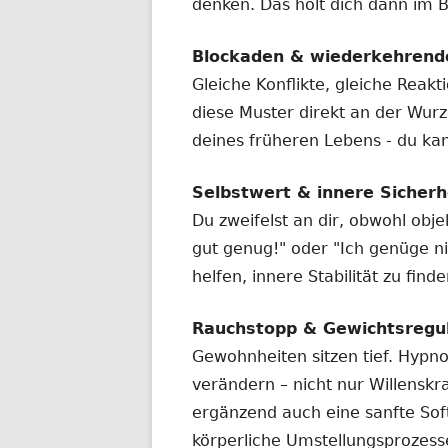
denken. Das holt dich dann im B
Blockaden & wiederkehrend
Gleiche Konflikte, gleiche Reakt
diese Muster direkt an der Wurze
deines früheren Lebens - du ka
Selbstwert & innere Sicherh
Du zweifelst an dir, obwohl objek
gut genug!" oder "Ich genüge ni
helfen, innere Stabilität zu fin
Rauchstopp & Gewichtsregul
Gewohnheiten sitzen tief. Hypn
verändern – nicht nur Willenskr
ergänzend auch eine sanfte So
körperliche Umstellungsprozess