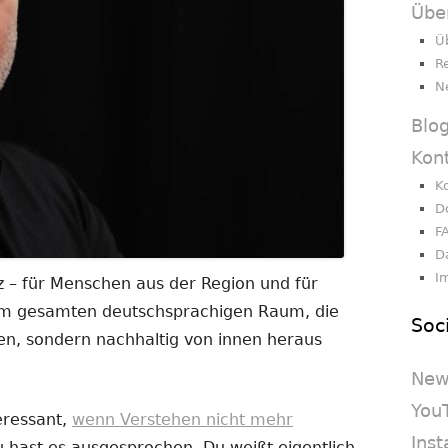
Übe
Ü
R
N
Blo
Kon
K
D
F
D
I
 – für Menschen aus der Region und für
dem gesamten deutschsprachigen Raum, die
Soc
en, sondern nachhaltig von innen heraus
New
You
eressant,
wenn Verstehen nicht mehr
Ins
Du hast es ausgesprochen. Du weißt eigentlich,