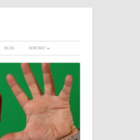
BLOG
KONTAKT
KONTAKT
AHRUNGEN UND
DOWNLOADS
FAQ
DATENSCHUTZ
IMPRESSUM