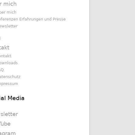
r mich
ber mich
eferenzen Erfahrungen und Presse
ewsletter
g
takt
ontakt
ownloads
AQ
atenschutz
mpressum
ial Media
sletter
Tube
tagram