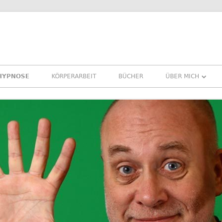
HYPNOSE
KÖRPERARBEIT
BÜCHER
ÜBER MICH
ÜBER MICH
REFERENZEN ERF
PRESSE
NEWSLETTER