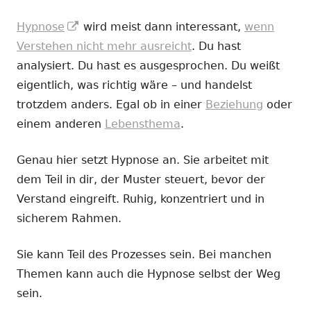
In
Hypnose
wird meist dann interessant,
wenn
neuem
Verstehen nicht mehr ausreicht
. Du hast
Fenster
analysiert. Du hast es ausgesprochen. Du weißt
öffnen
eigentlich, was richtig wäre – und handelst
trotzdem anders. Egal ob in einer
Beziehung
oder
einem anderen
Lebensthema
.
Genau hier setzt Hypnose an. Sie arbeitet mit
dem Teil in dir, der Muster steuert, bevor der
Verstand eingreift. Ruhig, konzentriert und in
sicherem Rahmen.
Sie kann Teil des Prozesses sein. Bei manchen
Themen kann auch die Hypnose selbst der Weg
sein.