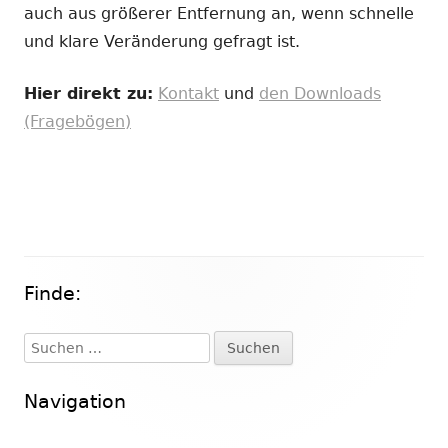
auch aus größerer Entfernung an, wenn schnelle
und klare Veränderung gefragt ist.
Hier direkt zu:
Kontakt
und
den Downloads
(Fragebögen)
Finde:
Haupt-
Seitenleiste
Suchen
nach:
Navigation