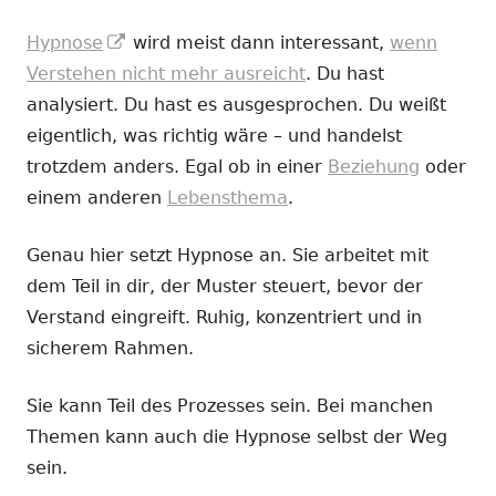
In
Hypnose
wird meist dann interessant,
wenn
neuem
Verstehen nicht mehr ausreicht
. Du hast
Fenster
analysiert. Du hast es ausgesprochen. Du weißt
öffnen
eigentlich, was richtig wäre – und handelst
trotzdem anders. Egal ob in einer
Beziehung
oder
einem anderen
Lebensthema
.
Genau hier setzt Hypnose an. Sie arbeitet mit
dem Teil in dir, der Muster steuert, bevor der
Verstand eingreift. Ruhig, konzentriert und in
sicherem Rahmen.
Sie kann Teil des Prozesses sein. Bei manchen
Themen kann auch die Hypnose selbst der Weg
sein.