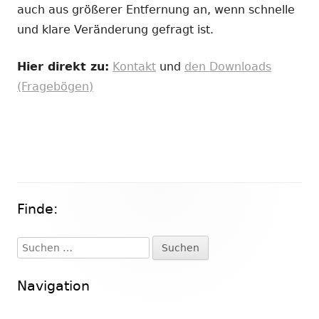
auch aus größerer Entfernung an, wenn schnelle
und klare Veränderung gefragt ist.
Hier direkt zu:
Kontakt
und
den Downloads
(Fragebögen)
Finde:
Haupt-
Seitenleiste
Suchen
nach:
Navigation