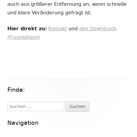
auch aus größerer Entfernung an, wenn schnelle
und klare Veränderung gefragt ist.
Hier direkt zu:
Kontakt
und
den Downloads
(Fragebögen)
Finde:
Haupt-
Seitenleiste
Suchen
nach:
Navigation