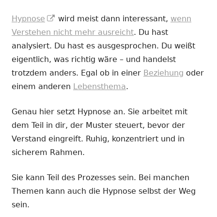
In
Hypnose
wird meist dann interessant,
wenn
neuem
Verstehen nicht mehr ausreicht
. Du hast
Fenster
analysiert. Du hast es ausgesprochen. Du weißt
öffnen
eigentlich, was richtig wäre – und handelst
trotzdem anders. Egal ob in einer
Beziehung
oder
einem anderen
Lebensthema
.
Genau hier setzt Hypnose an. Sie arbeitet mit
dem Teil in dir, der Muster steuert, bevor der
Verstand eingreift. Ruhig, konzentriert und in
sicherem Rahmen.
Sie kann Teil des Prozesses sein. Bei manchen
Themen kann auch die Hypnose selbst der Weg
sein.