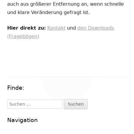
auch aus größerer Entfernung an, wenn schnelle
und klare Veränderung gefragt ist.
Hier direkt zu:
Kontakt
und
den Downloads
(Fragebögen)
Finde:
Haupt-
Seitenleiste
Suchen
nach:
Navigation