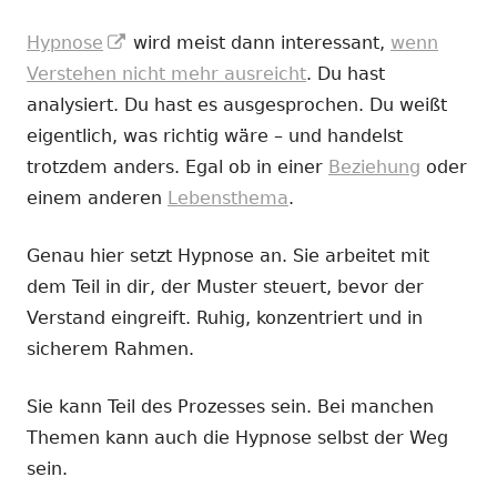
In
Hypnose
wird meist dann interessant,
wenn
neuem
Verstehen nicht mehr ausreicht
. Du hast
Fenster
analysiert. Du hast es ausgesprochen. Du weißt
öffnen
eigentlich, was richtig wäre – und handelst
trotzdem anders. Egal ob in einer
Beziehung
oder
einem anderen
Lebensthema
.
Genau hier setzt Hypnose an. Sie arbeitet mit
dem Teil in dir, der Muster steuert, bevor der
Verstand eingreift. Ruhig, konzentriert und in
sicherem Rahmen.
Sie kann Teil des Prozesses sein. Bei manchen
Themen kann auch die Hypnose selbst der Weg
sein.