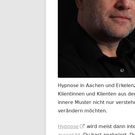
Hypnose in Aachen und Erkelenz
Klientinnen und Klienten aus 
innere Muster nicht nur versteh
verändern möchten.
In
Hypnose
wird meist dann int
neuem
ausreicht
. Du hast analysiert. 