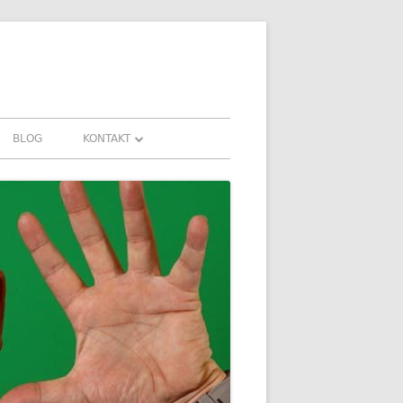
BLOG
KONTAKT
KONTAKT
AHRUNGEN UND
DOWNLOADS
FAQ
DATENSCHUTZ
IMPRESSUM