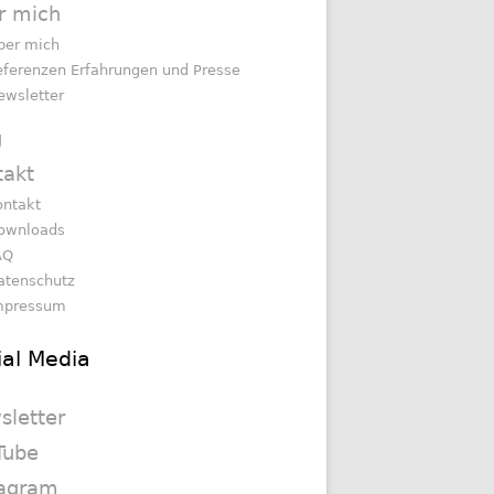
r mich
ber mich
eferenzen Erfahrungen und Presse
ewsletter
g
takt
ontakt
ownloads
AQ
atenschutz
mpressum
ial Media
sletter
Tube
tagram