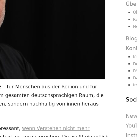
Übe
Ü
R
N
Blo
Kon
K
D
F
D
I
 – für Menschen aus der Region und für
dem gesamten deutschsprachigen Raum, die
Soc
en, sondern nachhaltig von innen heraus
New
You
eressant,
wenn Verstehen nicht mehr
Ins
Du hast es ausgesprochen. Du weißt eigentlich,