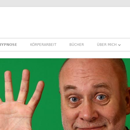
HYPNOSE
KÖRPERARBEIT
BÜCHER
ÜBER MICH
ÜBER MICH
REFERENZEN ERF
PRESSE
NEWSLETTER