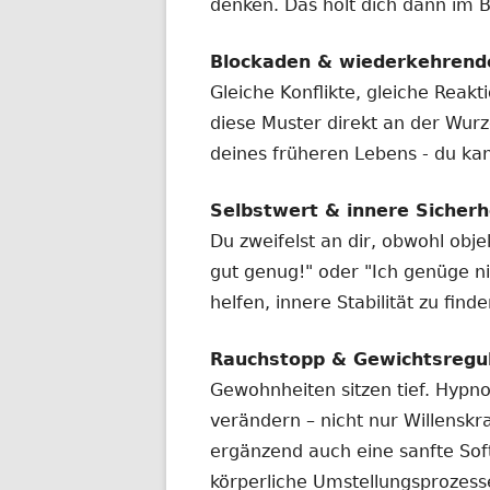
denken. Das holt dich dann im B
Blockaden & wiederkehrend
Gleiche Konflikte, gleiche Reakt
diese Muster direkt an der Wurze
deines früheren Lebens - du ka
Selbstwert & innere Sicherh
Du zweifelst an dir, obwohl objek
gut genug!" oder "Ich genüge ni
helfen, innere Stabilität zu fin
Rauchstopp & Gewichtsregul
Gewohnheiten sitzen tief. Hypn
verändern – nicht nur Willenskr
ergänzend auch eine sanfte So
körperliche Umstellungsprozess