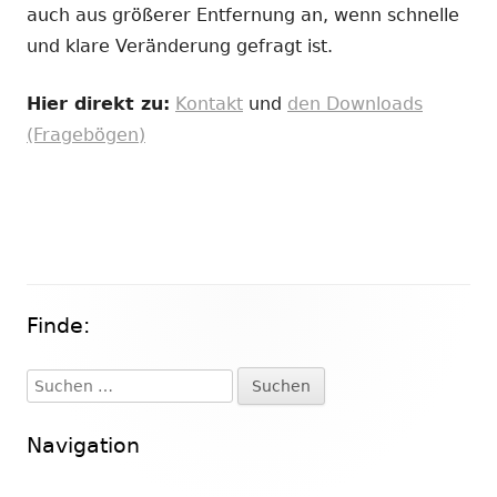
auch aus größerer Entfernung an, wenn schnelle
und klare Veränderung gefragt ist.
Hier direkt zu:
Kontakt
und
den Downloads
(Fragebögen)
Finde:
Haupt-
Seitenleiste
Suchen
nach:
Navigation