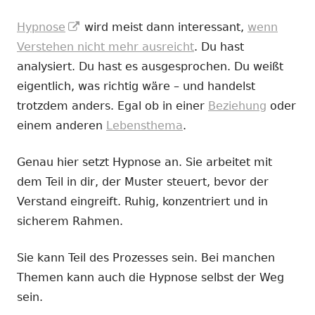
In
Hypnose
wird meist dann interessant,
wenn
neuem
Verstehen nicht mehr ausreicht
. Du hast
Fenster
analysiert. Du hast es ausgesprochen. Du weißt
öffnen
eigentlich, was richtig wäre – und handelst
trotzdem anders. Egal ob in einer
Beziehung
oder
einem anderen
Lebensthema
.
Genau hier setzt Hypnose an. Sie arbeitet mit
dem Teil in dir, der Muster steuert, bevor der
Verstand eingreift. Ruhig, konzentriert und in
sicherem Rahmen.
Sie kann Teil des Prozesses sein. Bei manchen
Themen kann auch die Hypnose selbst der Weg
sein.