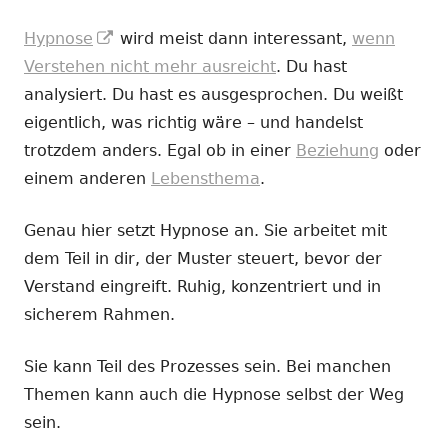
In
Hypnose
wird meist dann interessant,
wenn
neuem
Verstehen nicht mehr ausreicht
. Du hast
Fenster
analysiert. Du hast es ausgesprochen. Du weißt
öffnen
eigentlich, was richtig wäre – und handelst
trotzdem anders. Egal ob in einer
Beziehung
oder
einem anderen
Lebensthema
.
Genau hier setzt Hypnose an. Sie arbeitet mit
dem Teil in dir, der Muster steuert, bevor der
Verstand eingreift. Ruhig, konzentriert und in
sicherem Rahmen.
Sie kann Teil des Prozesses sein. Bei manchen
Themen kann auch die Hypnose selbst der Weg
sein.