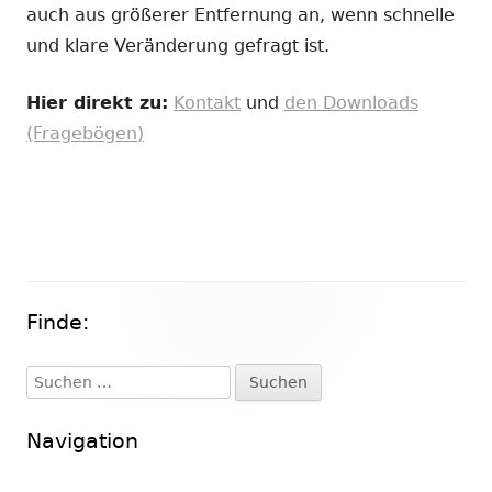
auch aus größerer Entfernung an, wenn schnelle
und klare Veränderung gefragt ist.
Hier direkt zu:
Kontakt
und
den Downloads
(Fragebögen)
Finde:
Haupt-
Seitenleiste
Suchen
nach:
Navigation