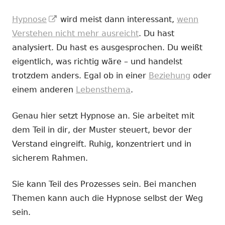
In
Hypnose
wird meist dann interessant,
wenn
neuem
Verstehen nicht mehr ausreicht
. Du hast
Fenster
analysiert. Du hast es ausgesprochen. Du weißt
öffnen
eigentlich, was richtig wäre – und handelst
trotzdem anders. Egal ob in einer
Beziehung
oder
einem anderen
Lebensthema
.
Genau hier setzt Hypnose an. Sie arbeitet mit
dem Teil in dir, der Muster steuert, bevor der
Verstand eingreift. Ruhig, konzentriert und in
sicherem Rahmen.
Sie kann Teil des Prozesses sein. Bei manchen
Themen kann auch die Hypnose selbst der Weg
sein.