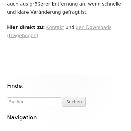
auch aus größerer Entfernung an, wenn schnelle
und klare Veränderung gefragt ist.
Hier direkt zu:
Kontakt
und
den Downloads
(Fragebögen)
Finde:
Haupt-
Seitenleiste
Suchen
nach:
Navigation