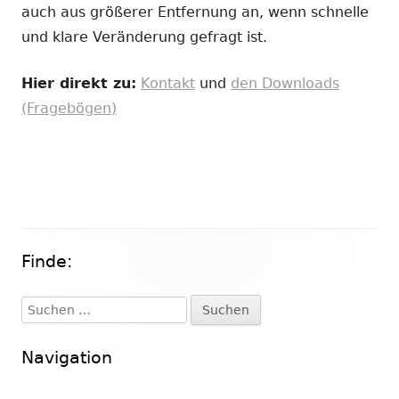
auch aus größerer Entfernung an, wenn schnelle
und klare Veränderung gefragt ist.
Hier direkt zu:
Kontakt
und
den Downloads
(Fragebögen)
Finde:
Haupt-
Seitenleiste
Suchen
nach:
Navigation