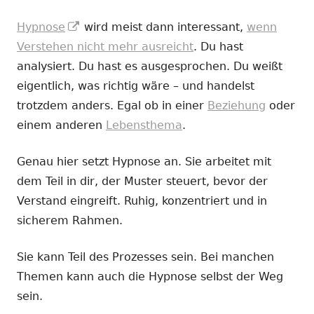
In
Hypnose
wird meist dann interessant,
wenn
neuem
Verstehen nicht mehr ausreicht
. Du hast
Fenster
analysiert. Du hast es ausgesprochen. Du weißt
öffnen
eigentlich, was richtig wäre – und handelst
trotzdem anders. Egal ob in einer
Beziehung
oder
einem anderen
Lebensthema
.
Genau hier setzt Hypnose an. Sie arbeitet mit
dem Teil in dir, der Muster steuert, bevor der
Verstand eingreift. Ruhig, konzentriert und in
sicherem Rahmen.
Sie kann Teil des Prozesses sein. Bei manchen
Themen kann auch die Hypnose selbst der Weg
sein.