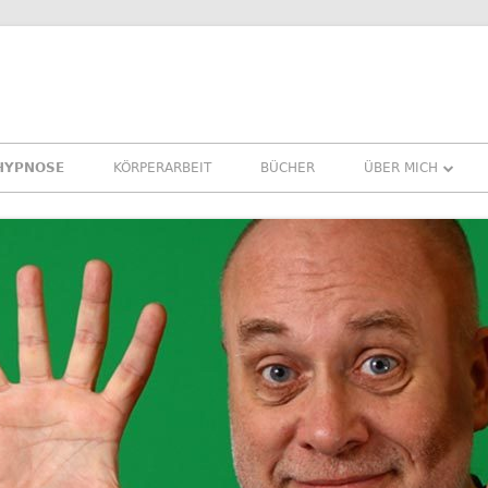
HYPNOSE
KÖRPERARBEIT
BÜCHER
ÜBER MICH
ÜBER MICH
REFERENZEN ERF
PRESSE
NEWSLETTER