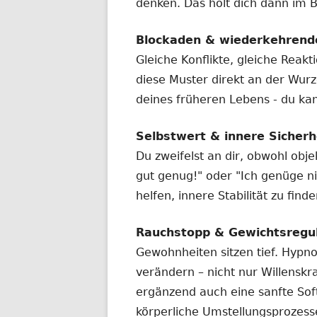
denken. Das holt dich dann im B
Blockaden & wiederkehrend
Gleiche Konflikte, gleiche Reakt
diese Muster direkt an der Wurze
deines früheren Lebens - du ka
Selbstwert & innere Sicherh
Du zweifelst an dir, obwohl objek
gut genug!" oder "Ich genüge ni
helfen, innere Stabilität zu fin
Rauchstopp & Gewichtsregul
Gewohnheiten sitzen tief. Hypn
verändern – nicht nur Willenskr
ergänzend auch eine sanfte So
körperliche Umstellungsprozess