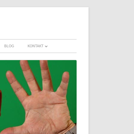
BLOG
KONTAKT
KONTAKT
AHRUNGEN UND
DOWNLOADS
FAQ
DATENSCHUTZ
IMPRESSUM