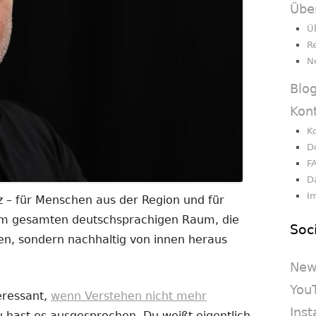
Übe
Ü
R
N
Blo
Kon
K
D
F
D
I
 – für Menschen aus der Region und für
dem gesamten deutschsprachigen Raum, die
Soc
en, sondern nachhaltig von innen heraus
New
You
eressant,
wenn Verstehen nicht mehr
Ins
Du hast es ausgesprochen. Du weißt eigentlich,