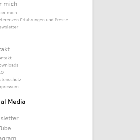
r mich
ber mich
eferenzen Erfahrungen und Presse
ewsletter
g
takt
ontakt
ownloads
AQ
atenschutz
mpressum
ial Media
sletter
Tube
tagram