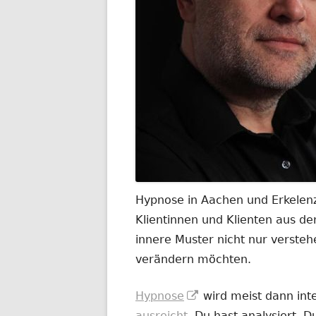
Hypnose in Aachen und Erkelenz
Klientinnen und Klienten aus 
innere Muster nicht nur versteh
verändern möchten.
In
Hypnose
wird meist dann int
neuem
ausreicht
. Du hast analysiert. 