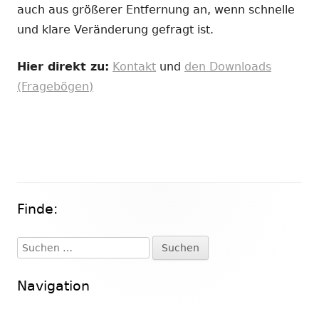
auch aus größerer Entfernung an, wenn schnelle
und klare Veränderung gefragt ist.
Hier direkt zu:
Kontakt
und
den Downloads
(Fragebögen)
Finde:
Haupt-
Seitenleiste
Suchen
nach:
Navigation