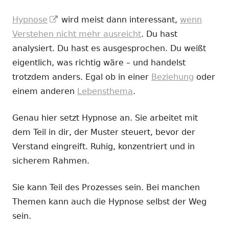
In
Hypnose
wird meist dann interessant,
wenn
neuem
Verstehen nicht mehr ausreicht
. Du hast
Fenster
analysiert. Du hast es ausgesprochen. Du weißt
öffnen
eigentlich, was richtig wäre – und handelst
trotzdem anders. Egal ob in einer
Beziehung
oder
einem anderen
Lebensthema
.
Genau hier setzt Hypnose an. Sie arbeitet mit
dem Teil in dir, der Muster steuert, bevor der
Verstand eingreift. Ruhig, konzentriert und in
sicherem Rahmen.
Sie kann Teil des Prozesses sein. Bei manchen
Themen kann auch die Hypnose selbst der Weg
sein.