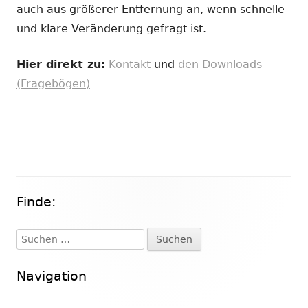
auch aus größerer Entfernung an, wenn schnelle
und klare Veränderung gefragt ist.
Hier direkt zu:
Kontakt
und
den Downloads
(Fragebögen)
Finde:
Haupt-
Seitenleiste
Suchen
nach:
Navigation