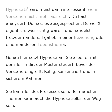
In
Hypnose
wird meist dann interessant,
wenn
neuem
Verstehen nicht mehr ausreicht
. Du hast
Fenster
analysiert. Du hast es ausgesprochen. Du weißt
öffnen
eigentlich, was richtig wäre – und handelst
trotzdem anders. Egal ob in einer
Beziehung
oder
einem anderen
Lebensthema
.
Genau hier setzt Hypnose an. Sie arbeitet mit
dem Teil in dir, der Muster steuert, bevor der
Verstand eingreift. Ruhig, konzentriert und in
sicherem Rahmen.
Sie kann Teil des Prozesses sein. Bei manchen
Themen kann auch die Hypnose selbst der Weg
sein.